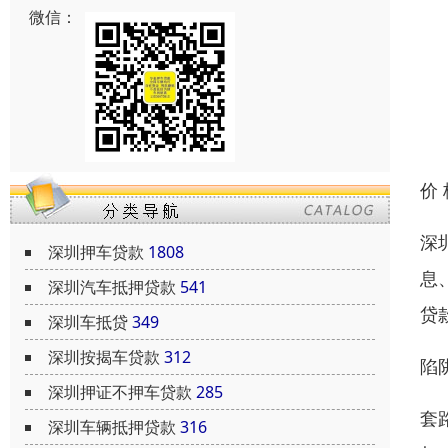
微信：
价
深
深圳押车贷款
1808
息
深圳汽车抵押贷款
541
贷
深圳车抵贷
349
深圳按揭车贷款
312
陷
深圳押证不押车贷款
285
套
深圳车辆抵押贷款
316