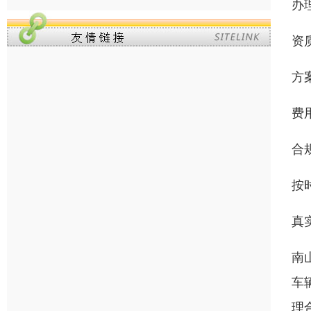
办
资
方
费
合
按
真
南
车
理