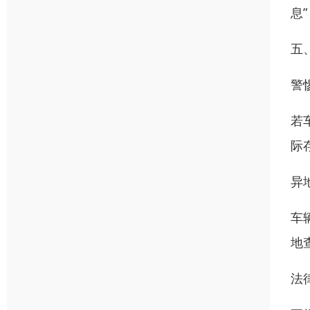
息
五
警
若
际
异
车
地
法