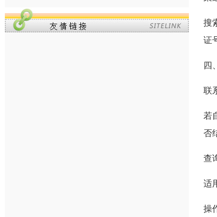
搜
证
四
联
若
否
查
适
操