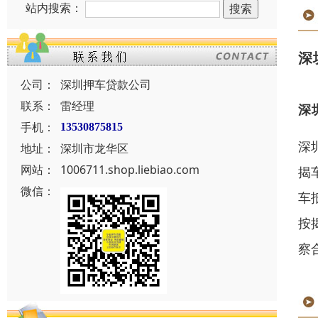
站内搜索：
深
公司：
深圳押车贷款公司
联系：
雷经理
深
手机：
13530875815
深
地址：
深圳市龙华区
网站：
1006711.shop.liebiao.com
揭
微信：
车
按
察