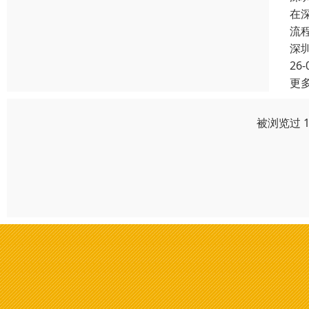
在
流
深
26-
更
被浏览过 1