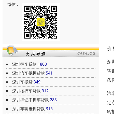
微信：
价
深
深圳押车贷款
1808
辆
深圳汽车抵押贷款
541
条
深圳车抵贷
349
深圳按揭车贷款
312
汽
深圳押证不押车贷款
285
定
深圳车辆抵押贷款
316
辆