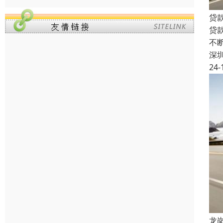
贷
贷
不
深
24-
龙