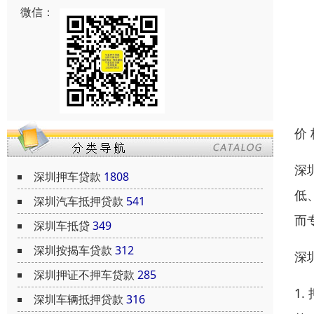
微信：
价
深
深圳押车贷款
1808
低
深圳汽车抵押贷款
541
而
深圳车抵贷
349
深圳按揭车贷款
312
深
深圳押证不押车贷款
285
1
深圳车辆抵押贷款
316