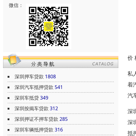
微信：
价
私
深圳押车贷款
1808
着
深圳汽车抵押贷款
541
汽
深圳车抵贷
349
深圳按揭车贷款
312
深
深圳押证不押车贷款
285
深
深圳车辆抵押贷款
316
抵