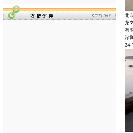
龙
龙
有
深
24-